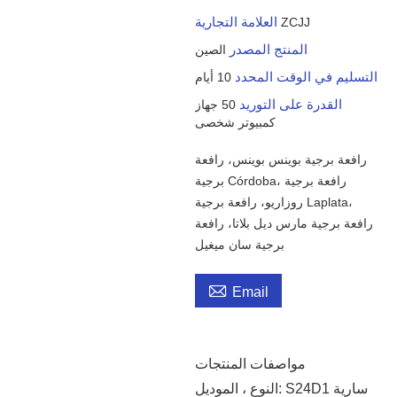
العلامة التجارية
ZCJJ
المنتج المصدر
الصين
التسليم في الوقت المحدد
10 أيام
القدرة على التوريد
50 جهاز
كمبيوتر شخصى
رافعة برجية بوينس بوينس، رافعة
برجية Córdoba، رافعة برجية
روزاريو، رافعة برجية Laplata،
رافعة برجية مارس ديل بلاتا، رافعة
برجية سان ميغيل

Email
مواصفات المنتجات
النوع ، الموديل: S24D1 سارية